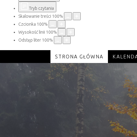
Tryb czytania
Skalowanie treści
100
%
Czcionka
100
%
Wysokość linii
100
%
Odstęp liter
100
%
STRONA GŁÓWNA
KALEND