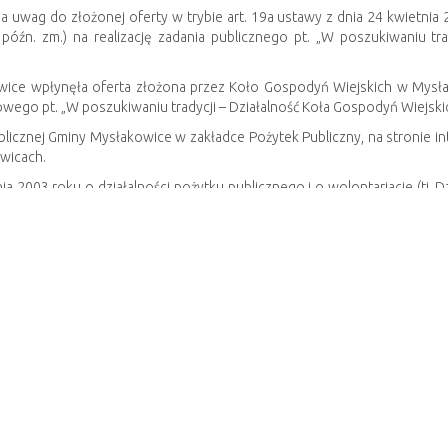
 uwag do złożonej oferty w trybie art. 19a ustawy z dnia 24 kwietnia 2
 z późn. zm.) na realizację zadania publicznego pt. „W poszukiwaniu t
ice wpłynęła oferta złożona przez Koło Gospodyń Wiejskich w Mysłako
dowego pt. „W poszukiwaniu tradycji – Działalność Koła Gospodyń Wiejs
Publicznej Gminy Mysłakowice w zakładce Pożytek Publiczny, na stronie
owicach.
ia 2003 roku o działalności pożytku publicznego i o wolontariacie (tj. D
czną na adres:
ri@myslakowice.pl
lub listownie na adres: Urząd Gminy M
etowej Urzędu Gminy w Mysłakowicach do dnia 22.06.2026 r.