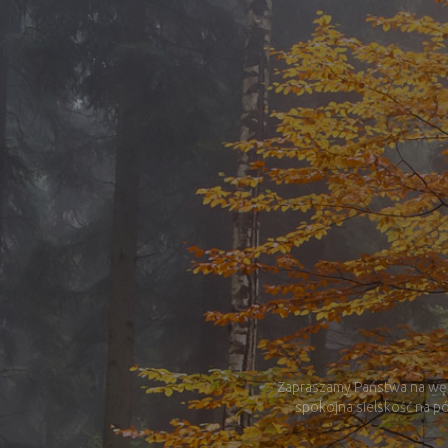
Zapraszamy Państwa na wędr
spokojna sielskość na pó