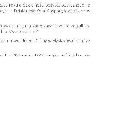
003 roku o działalności pożytku publicznego i o
radycji – Działalność Koła Gospodyń Wiejskich w
wicach na realizację zadania w sferze kultury,
kich w Mysłakowicach”
 internetowej Urzędu Gminy w Mysłakowicach oraz
z. U. z 2025 r. poz. 1338, z późn. zm.) każdy może
ysłakowice, ul. Szkolna 5, 58-533 Mysłakowice na
Następny artykuł