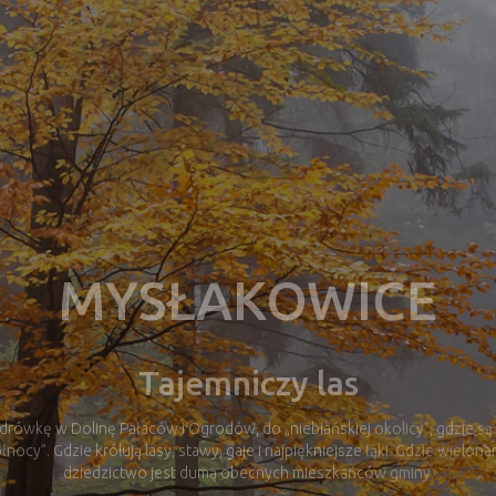
Mysłakowice
Dolina Pałaców i Ogrodów
ówkę w Dolinę Pałaców i Ogrodów, do „niebiańskiej okolicy”, gdzie są 
łnocy”. Gdzie królują lasy, stawy, gaje i najpiękniejsze łąki. Gdzie wielo
dziedzictwo jest dumą obecnych mieszkańców gminy.