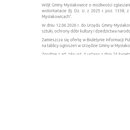
Wójt Gminy Mysłakowice o możliwości zgłaszania
wolontariacie (tj. Dz. U. z 2025 r. poz. 1338,
Mysłakowicach”.
W dniu 12.06.2026 r. do Urzędu Gminy Mysłakow
sztuki, ochrony dóbr kultury i dziedzictwa naro
Zamieszcza się ofertę w Biuletynie Informacji 
na tablicy ogłoszeń w Urzędzie Gminy w Mysłak
Zgodnie z art. 19a ust. 4 ustawy z dnia 24 kwietn
zgłaszać uwagi dotyczące złożonej oferty.
Uwagi można zgłaszać pisemnie drogą elektroni
formularzu dostępnym w BIP i na stronie intern
Załączniki:
-
ogłoszenie
-
formularz
-
oferta
Poprzedni artykuł