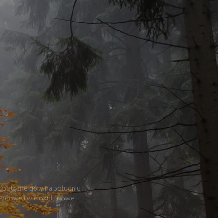
„potężne góry na południu i
narodowe i wielokulturowe