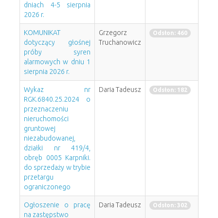
dniach 4-5 sierpnia
2026 r.
KOMUNIKAT
Grzegorz
Odsłon: 460
dotyczący głośnej
Truchanowicz
próby syren
alarmowych w dniu 1
sierpnia 2026 r.
Wykaz nr
Daria Tadeusz
Odsłon: 182
RGK.6840.25.2024 o
przeznaczeniu
nieruchomości
gruntowej
niezabudowanej,
działki nr 419/4,
obręb 0005 Karpniki.
do sprzedaży w trybie
przetargu
ograniczonego
Ogłoszenie o pracę
Daria Tadeusz
Odsłon: 302
na zastępstwo