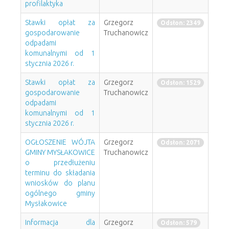
profilaktyka
Stawki opłat za
Grzegorz
Odsłon: 2349
gospodarowanie
Truchanowicz
odpadami
komunalnymi od 1
stycznia 2026 r.
Stawki opłat za
Grzegorz
Odsłon: 1529
gospodarowanie
Truchanowicz
odpadami
komunalnymi od 1
stycznia 2026 r.
OGŁOSZENIE WÓJTA
Grzegorz
Odsłon: 2071
GMINY MYSŁAKOWICE
Truchanowicz
o przedłużeniu
terminu do składania
wniosków do planu
ogólnego gminy
Mysłakowice
Informacja dla
Grzegorz
Odsłon: 579