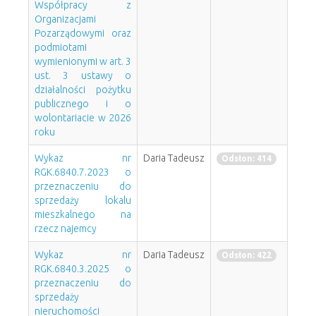
Współpracy z
Organizacjami
Pozarządowymi oraz
podmiotami
wymienionymi w art. 3
ust. 3 ustawy o
działalności pożytku
publicznego i o
wolontariacie w 2026
roku
Wykaz nr
Daria Tadeusz
Odsłon: 414
RGK.6840.7.2023 o
przeznaczeniu do
sprzedaży lokalu
mieszkalnego na
rzecz najemcy
Wykaz nr
Daria Tadeusz
Odsłon: 422
RGK.6840.3.2025 o
przeznaczeniu do
sprzedaży
nieruchomości