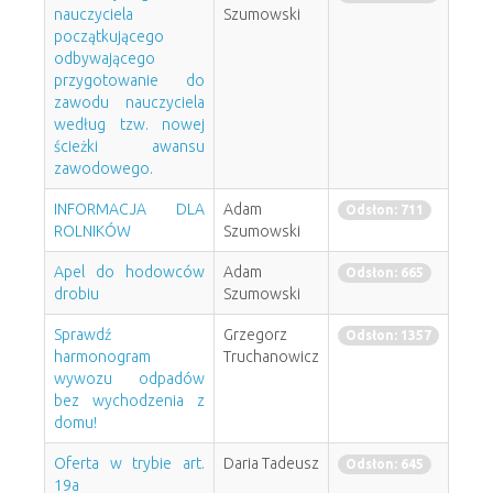
nauczyciela
Szumowski
początkującego
odbywającego
przygotowanie do
zawodu nauczyciela
według tzw. nowej
ścieżki awansu
zawodowego.
INFORMACJA DLA
Adam
Odsłon: 711
ROLNIKÓW
Szumowski
Apel do hodowców
Adam
Odsłon: 665
drobiu
Szumowski
Sprawdź
Grzegorz
Odsłon: 1357
harmonogram
Truchanowicz
wywozu odpadów
bez wychodzenia z
domu!
Oferta w trybie art.
Daria Tadeusz
Odsłon: 645
19a