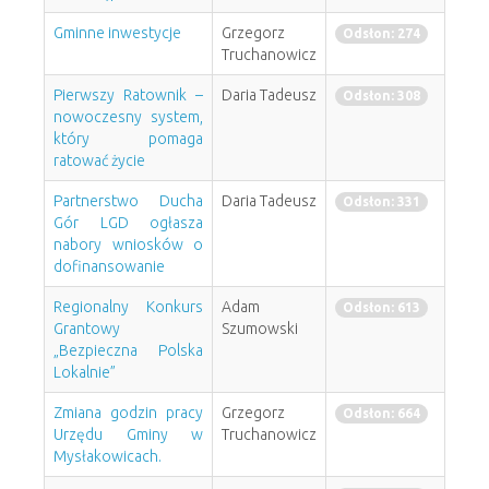
Gminne inwestycje
Grzegorz
Odsłon: 274
Truchanowicz
Pierwszy Ratownik –
Daria Tadeusz
Odsłon: 308
nowoczesny system,
który pomaga
ratować życie
Partnerstwo Ducha
Daria Tadeusz
Odsłon: 331
Gór LGD ogłasza
nabory wniosków o
dofinansowanie
Regionalny Konkurs
Adam
Odsłon: 613
Grantowy
Szumowski
„Bezpieczna Polska
Lokalnie”
Zmiana godzin pracy
Grzegorz
Odsłon: 664
Urzędu Gminy w
Truchanowicz
Mysłakowicach.