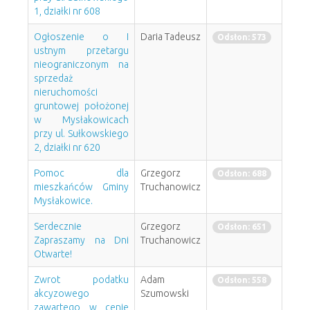
1, działki nr 608
Ogłoszenie o I
Daria Tadeusz
Odsłon: 573
ustnym przetargu
nieograniczonym na
sprzedaż
nieruchomości
gruntowej położonej
w Mysłakowicach
przy ul. Sułkowskiego
2, działki nr 620
Pomoc dla
Grzegorz
Odsłon: 688
mieszkańców Gminy
Truchanowicz
Mysłakowice.
Serdecznie
Grzegorz
Odsłon: 651
Zapraszamy na Dni
Truchanowicz
Otwarte!
Zwrot podatku
Adam
Odsłon: 558
akcyzowego
Szumowski
zawartego w cenie