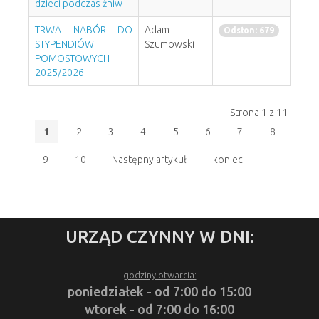
dzieci podczas żniw
TRWA NABÓR DO
Adam
Odsłon: 679
STYPENDIÓW
Szumowski
POMOSTOWYCH
2025/2026
Strona 1 z 11
1
2
3
4
5
6
7
8
9
10
Następny artykuł
koniec
URZĄD CZYNNY W DNI:
godziny otwarcia:
poniedziałek - od 7:00 do 15:00
wtorek - od 7:00 do 16:00