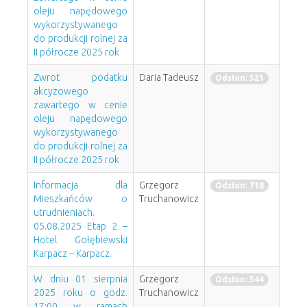
oleju napędowego
wykorzystywanego
do produkcji rolnej za
II półrocze 2025 rok
Zwrot podatku
Daria Tadeusz
Odsłon: 521
akcyzowego
zawartego w cenie
oleju napędowego
wykorzystywanego
do produkcji rolnej za
II półrocze 2025 rok
Informacja dla
Grzegorz
Odsłon: 718
Mieszkańców o
Truchanowicz
utrudnieniach.
05.08.2025 Etap 2 –
Hotel Gołębiewski
Karpacz – Karpacz.
W dniu 01 sierpnia
Grzegorz
Odsłon: 544
2025 roku o godz.
Truchanowicz
17:00 w ramach