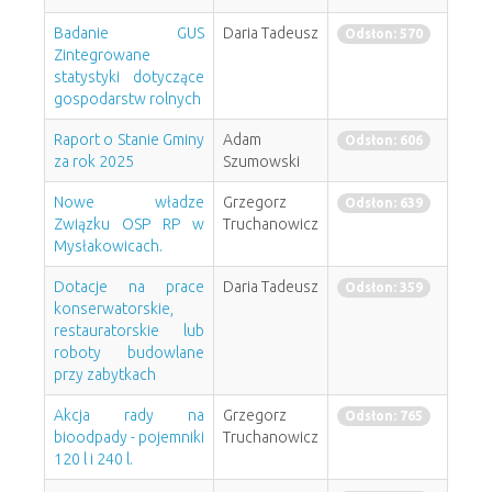
Badanie GUS
Daria Tadeusz
Odsłon: 570
Zintegrowane
statystyki dotyczące
gospodarstw rolnych
Raport o Stanie Gminy
Adam
Odsłon: 606
za rok 2025
Szumowski
Nowe władze
Grzegorz
Odsłon: 639
Związku OSP RP w
Truchanowicz
Mysłakowicach.
Dotacje na prace
Daria Tadeusz
Odsłon: 359
konserwatorskie,
restauratorskie lub
roboty budowlane
przy zabytkach
Akcja rady na
Grzegorz
Odsłon: 765
bioodpady - pojemniki
Truchanowicz
120 l i 240 l.