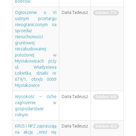
Bobrów
Ogłoszenie o VI
Daria Tadeusz
Odsłon: 771
ustnym przetargu
nieograniczonym na
sprzedaż
nieruchomości
gruntowej
niezabudowanej
położonej w
Mysłakowicach przy
ul. Władysława
Łokietka, działki nr
679/1, obręb 0009
Mysłakowice
Wysokość – ciche
Daria Tadeusz
Odsłon: 643
zagrożenie w
gospodarstwie
rolnym
KRUS i NFZ zapraszają
Daria Tadeusz
Odsłon: 622
na akcję „Weź się