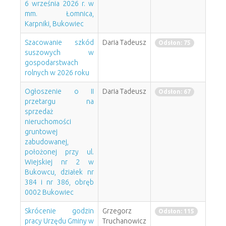
6 września 2026 r. w
mm. Łomnica,
Karpniki, Bukowiec
Szacowanie szkód
Daria Tadeusz
Odsłon: 75
suszowych w
gospodarstwach
rolnych w 2026 roku
Ogłoszenie o II
Daria Tadeusz
Odsłon: 67
przetargu na
sprzedaż
nieruchomości
gruntowej
zabudowanej,
położonej przy ul.
Wiejskiej nr 2 w
Bukowcu, działek nr
384 i nr 386, obręb
0002 Bukowiec
Skrócenie godzin
Grzegorz
Odsłon: 115
pracy Urzędu Gminy w
Truchanowicz