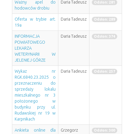
Ważny apel do
Daria Tadeusz
Odsłon: 281
hodowców drobiu
Oferta w trybie art.
Daria Tadeusz
Odsłon: 289
19a
INFORMACJA
Daria Tadeusz
Odsłon: 374
POWIATOWEGO
LEKARZA
WETERYNARII W
JELENIEJ GÓRZE
Wykaz nr
Daria Tadeusz
Odsłon: 257
RGK.6840.23.2025 o
przeznaczeniu do
sprzedaży lokalu
mieszkalnego nr 3
położonego w
budynku przy ul.
Rudawskiej nr 19 w
Karpnikach
Ankieta online dla
Grzegorz
Odsłon: 300