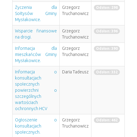
Życzenia dla
Grzegorz
Odsłon: 298
Sołtysów Gminy
Truchanowicz
Mysłakowice.
Wsparcie finansowe
Grzegorz
Odsłon: 396
na drogi.
Truchanowicz
Informacja dla
Grzegorz
Odsłon: 390
mieszkańców Gminy
Truchanowicz
Mysłakowice.
Informacja o
Daria Tadeusz
Odsłon: 332
konsultacjach
społecznych
powierzchni o
szczególnych
wartościach
ochronnych HCV
Ogłoszenie o
Grzegorz
Odsłon: 462
konsultacjach
Truchanowicz
społecznych.