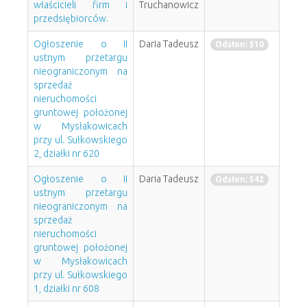
właścicieli firm i
Truchanowicz
przedsiębiorców.
Ogłoszenie o II
Daria Tadeusz
Odsłon: 510
ustnym przetargu
nieograniczonym na
sprzedaż
nieruchomości
gruntowej położonej
w Mysłakowicach
przy ul. Sułkowskiego
2, działki nr 620
Ogłoszenie o II
Daria Tadeusz
Odsłon: 542
ustnym przetargu
nieograniczonym na
sprzedaż
nieruchomości
gruntowej położonej
w Mysłakowicach
przy ul. Sułkowskiego
1, działki nr 608