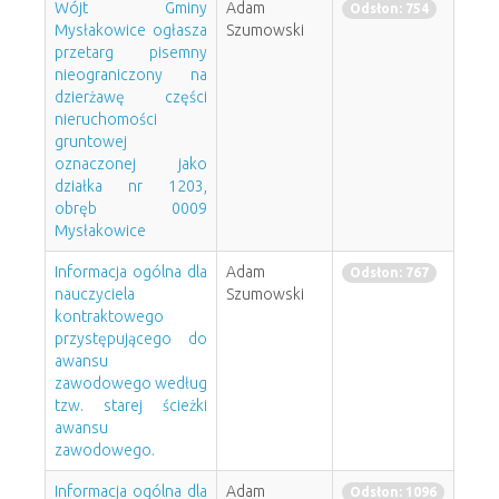
Wójt Gminy
Adam
Odsłon: 754
Mysłakowice ogłasza
Szumowski
przetarg pisemny
nieograniczony na
dzierżawę części
nieruchomości
gruntowej
oznaczonej jako
działka nr 1203,
obręb 0009
Mysłakowice
Informacja ogólna dla
Adam
Odsłon: 767
nauczyciela
Szumowski
kontraktowego
przystępującego do
awansu
zawodowego według
tzw. starej ścieżki
awansu
zawodowego.
Informacja ogólna dla
Adam
Odsłon: 1096