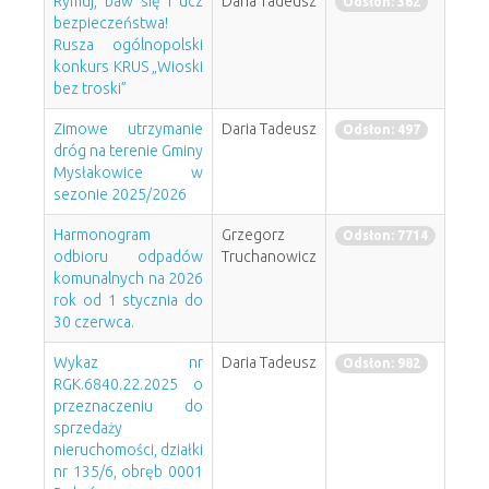
Rymuj, baw się i ucz
Daria Tadeusz
Odsłon: 362
bezpieczeństwa!
Rusza ogólnopolski
konkurs KRUS „Wioski
bez troski”
Zimowe utrzymanie
Daria Tadeusz
Odsłon: 497
dróg na terenie Gminy
Mysłakowice w
sezonie 2025/2026
Harmonogram
Grzegorz
Odsłon: 7714
odbioru odpadów
Truchanowicz
komunalnych na 2026
rok od 1 stycznia do
30 czerwca.
Wykaz nr
Daria Tadeusz
Odsłon: 982
RGK.6840.22.2025 o
przeznaczeniu do
sprzedaży
nieruchomości, działki
nr 135/6, obręb 0001