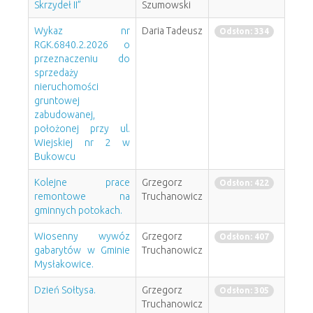
Skrzydeł II”
Szumowski
Wykaz nr
Daria Tadeusz
Odsłon: 334
RGK.6840.2.2026 o
przeznaczeniu do
sprzedaży
nieruchomości
gruntowej
zabudowanej,
położonej przy ul.
Wiejskiej nr 2 w
Bukowcu
Kolejne prace
Grzegorz
Odsłon: 422
remontowe na
Truchanowicz
gminnych potokach.
Wiosenny wywóz
Grzegorz
Odsłon: 407
gabarytów w Gminie
Truchanowicz
Mysłakowice.
Dzień Sołtysa.
Grzegorz
Odsłon: 305
Truchanowicz