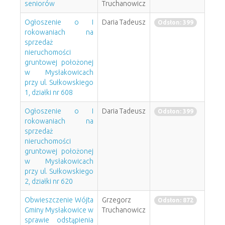
seniorów
Truchanowicz
Ogłoszenie o I
Daria Tadeusz
Odsłon: 399
rokowaniach na
sprzedaż
nieruchomości
gruntowej położonej
w Mysłakowicach
przy ul. Sułkowskiego
1, działki nr 608
Ogłoszenie o I
Daria Tadeusz
Odsłon: 399
rokowaniach na
sprzedaż
nieruchomości
gruntowej położonej
w Mysłakowicach
przy ul. Sułkowskiego
2, działki nr 620
Obwieszczenie Wójta
Grzegorz
Odsłon: 872
Gminy Mysłakowice w
Truchanowicz
sprawie odstąpienia