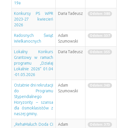
19a
Konkursy PS WPR
Daria Tadeusz
Odsłon: 380
2023-27 kwiecień
2026
Radosnych Świąt
Adam
Odsłon: 337
Wielkanocnych
Szumowski
Lokalny Konkurs
Daria Tadeusz
Odsłon: 355
Grantowy w ramach
programu „Działaj
Lokalnie 2026” 01.04
-01.05.2026
Ostatnie dni rekrutacji
Adam
Odsłon: 363
do Programu
Szumowski
Stypendialnego
Horyzonty – szansa
dla ósmoklasistów z
naszej gminy.
„RehaMaluch Doda Ci
Adam
Odsłon: 373