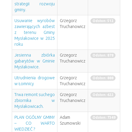
strategii rozwoju
gminy.
Usuwanie wyrobów
Grzegorz
Odsłon: 512
zawierających azbest
Truchanowicz
z terenu Gminy
Mysłakowice w 2025
roku
Jesienna zbiórka
Grzegorz
Odsłon: 878
gabarytów w Gminie
Truchanowicz
Mysłakowice.
Utrudnienia drogowe
Grzegorz
Odsłon: 888
w Łomnicy
Truchanowicz
Trwa remont suchego
Grzegorz
Odsłon: 622
zbiornika w
Truchanowicz
Mysłakowicach.
PLAN OGÓLNY GMINY
Adam
Odsłon: 7349
– CO WARTO
Szumowski
WIEDZIEĆ ?