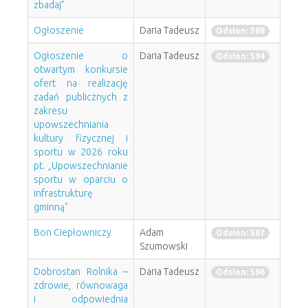
zbadaj”
Ogłoszenie
Daria Tadeusz
Odsłon: 588
Ogłoszenie o
Daria Tadeusz
Odsłon: 594
otwartym konkursie
ofert na realizację
zadań publicznych z
zakresu
upowszechniania
kultury fizycznej i
sportu w 2026 roku
pt. „Upowszechnianie
sportu w oparciu o
infrastrukturę
gminną"
Bon Ciepłowniczy
Adam
Odsłon: 587
Szumowski
Dobrostan Rolnika –
Daria Tadeusz
Odsłon: 596
zdrowie, równowaga
i odpowiednia