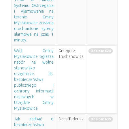
Systemu Ostrzegania
i Alarmowania na
terenie Gminy
Mysłakowice zostaną
uruchomione syreny
alarmowe na czas 1
minuty.
Wójt Gminy
Grzegorz
Odsłon: 624
Mysłakowice ogłasza
Truchanowicz
nabór na wolne
stanowisko
urzędnicze ds.
bezpieczeństwa
publicznego i
ochrony informacji
niejawnych w
Urzędzie Gminy
Mysłakowice
Jak zadbać o
Daria Tadeusz
Odsłon: 639
bezpieczeństwo