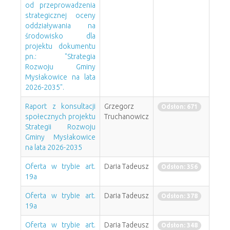
od przeprowadzenia
strategicznej oceny
oddziaływania na
środowisko dla
projektu dokumentu
pn.: "Strategia
Rozwoju Gminy
Mysłakowice na lata
2026-2035".
Raport z konsultacji
Grzegorz
Odsłon: 671
społecznych projektu
Truchanowicz
Strategii Rozwoju
Gminy Mysłakowice
na lata 2026-2035
Oferta w trybie art.
Daria Tadeusz
Odsłon: 356
19a
Oferta w trybie art.
Daria Tadeusz
Odsłon: 378
19a
Oferta w trybie art.
Daria Tadeusz
Odsłon: 348