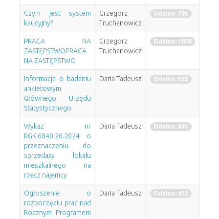
Czym jest system
Grzegorz
Odsłon: 793
kaucyjny?
Truchanowicz
PRACA NA
Grzegorz
Odsłon: 1076
ZASTĘPSTWOPRACA
Truchanowicz
NA ZASTĘPSTWO
Informacja o badaniu
Daria Tadeusz
Odsłon: 555
ankietowym
Głównego Urzędu
Statystycznego
Wykaz nr
Daria Tadeusz
Odsłon: 441
RGK.6840.26.2024 o
przeznaczeniu do
sprzedaży lokalu
mieszkalnego na
rzecz najemcy
Ogłoszenie o
Daria Tadeusz
Odsłon: 413
rozpoczęciu prac nad
Rocznym Programem