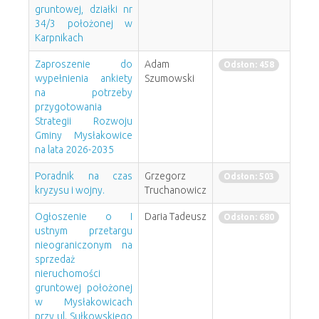
gruntowej, działki nr
34/3 położonej w
Karpnikach
Zaproszenie do
Adam
Odsłon: 458
wypełnienia ankiety
Szumowski
na potrzeby
przygotowania
Strategii Rozwoju
Gminy Mysłakowice
na lata 2026-2035
Poradnik na czas
Grzegorz
Odsłon: 503
kryzysu i wojny.
Truchanowicz
Ogłoszenie o I
Daria Tadeusz
Odsłon: 680
ustnym przetargu
nieograniczonym na
sprzedaż
nieruchomości
gruntowej położonej
w Mysłakowicach
przy ul. Sułkowskiego