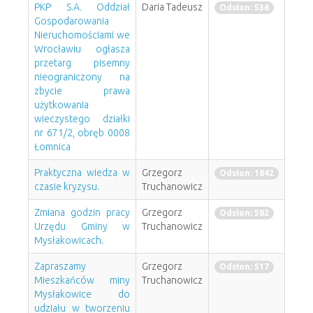
PKP S.A. Oddział
Daria Tadeusz
Odsłon: 536
Gospodarowania
Nieruchomościami we
Wrocławiu ogłasza
przetarg pisemny
nieograniczony na
zbycie prawa
użytkowania
wieczystego działki
nr 671/2, obręb 0008
Łomnica
Praktyczna wiedza w
Grzegorz
Odsłon: 1842
czasie kryzysu.
Truchanowicz
Zmiana godzin pracy
Grzegorz
Odsłon: 582
Urzędu Gminy w
Truchanowicz
Mysłakowicach.
Zapraszamy
Grzegorz
Odsłon: 517
Mieszkańców miny
Truchanowicz
Mysłakowice do
udziału w tworzeniu