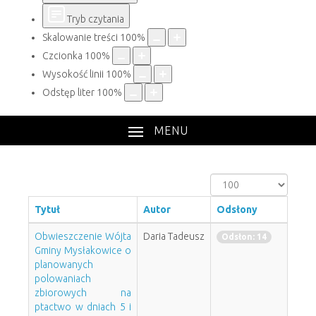
Tryb czytania
Skalowanie treści
100
%
Czcionka
100
%
Wysokość linii
100
%
Odstęp liter
100
%
MENU
Pokaż
#
Tytuł
Autor
Odsłony
Obwieszczenie Wójta
Daria Tadeusz
Odsłon: 14
Gminy Mysłakowice o
planowanych
polowaniach
zbiorowych na
ptactwo w dniach 5 i