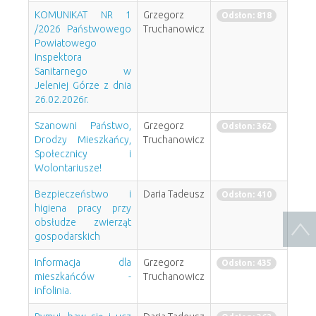
KOMUNIKAT NR 1
Grzegorz
Odsłon: 818
/2026 Państwowego
Truchanowicz
Powiatowego
Inspektora
Sanitarnego w
Jeleniej Górze z dnia
26.02.2026r.
Szanowni Państwo,
Grzegorz
Odsłon: 362
Drodzy Mieszkańcy,
Truchanowicz
Społecznicy i
Wolontariusze!
Bezpieczeństwo i
Daria Tadeusz
Odsłon: 410
higiena pracy przy
obsłudze zwierząt
gospodarskich
Informacja dla
Grzegorz
Odsłon: 435
mieszkańców -
Truchanowicz
infolinia.