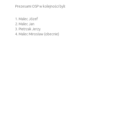
Prezesami OSP w kolejności byli:
1. Malec Józef
2. Malec Jan
3. Pietrzak Jerzy
4. Malec Mirosław (obecnie)
Natomiast Naczelnikiem Jednostki w kolejności byli:
1. Piliński Stanisław
2. Mielniczek Józef
3. Pszonka Tadeusz
4. Cieślik Jerzy
5. Godoń Czesław
6. Makowiec Robert
7. Mysza Michał
8. Godoń Czesław (obecnie)
Ważniejsze wydarzenia w okresie działalności:
1945 – założenie jednostki.