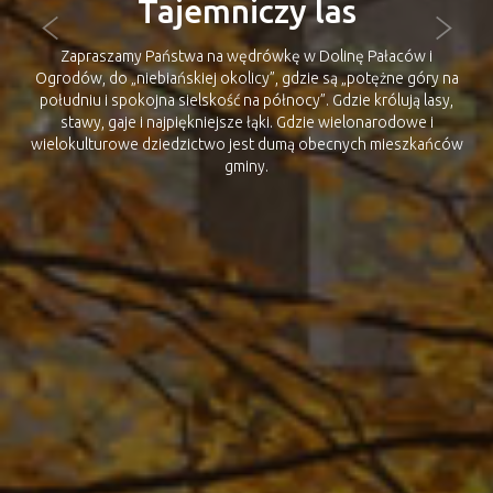
Dolina Pałaców i Ogrodów
Zapraszamy Państwa na wędrówkę w Dolinę Pałaców i
Ogrodów, do „niebiańskiej okolicy”, gdzie są „potężne góry na
południu i spokojna sielskość na północy”. Gdzie królują lasy,
stawy, gaje i najpiękniejsze łąki. Gdzie wielonarodowe i
wielokulturowe dziedzictwo jest dumą obecnych mieszkańców
gminy.
WIĘCEJ