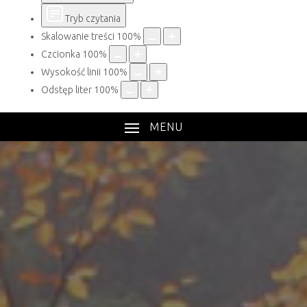
Tryb czytania
Skalowanie treści
100
%
Czcionka
100
%
Wysokość linii
100
%
Odstęp liter
100
%
MENU