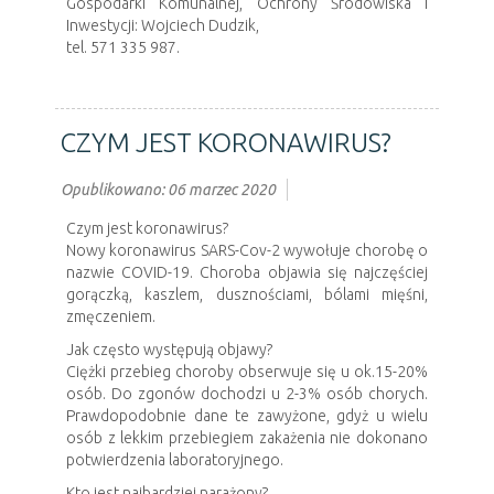
Gospodarki Komunalnej, Ochrony Środowiska i
Inwestycji: Wojciech Dudzik,
tel. 571 335 987.
CZYM JEST KORONAWIRUS?
Opublikowano: 06 marzec 2020
Czym jest koronawirus?
Nowy koronawirus SARS-Cov-2 wywołuje chorobę o
nazwie COVID-19. Choroba objawia się najczęściej
gorączką, kaszlem, dusznościami, bólami mięśni,
zmęczeniem.
Jak często występują objawy?
Ciężki przebieg choroby obserwuje się u ok.15-20%
osób. Do zgonów dochodzi u 2-3% osób chorych.
Prawdopodobnie dane te zawyżone, gdyż u wielu
osób z lekkim przebiegiem zakażenia nie dokonano
potwierdzenia laboratoryjnego.
Kto jest najbardziej narażony?