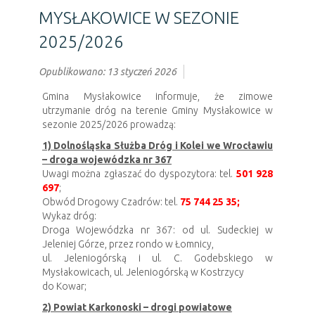
MYSŁAKOWICE W SEZONIE
2025/2026
Opublikowano: 13 styczeń 2026
Gmina Mysłakowice informuje, że zimowe
utrzymanie dróg na terenie Gminy Mysłakowice w
sezonie 2025/2026 prowadzą:
1) Dolnośląska Służba Dróg i Kolei we Wrocławiu
– droga wojewódzka nr 367
Uwagi można zgłaszać do dyspozytora: tel.
501 928
697
;
Obwód Drogowy Czadrów: tel.
75 744 25 35;
Wykaz dróg:
Droga Wojewódzka nr 367: od ul. Sudeckiej w
Jeleniej Górze, przez rondo w Łomnicy,
ul. Jeleniogórską i ul. C. Godebskiego w
Mysłakowicach, ul. Jeleniogórską w Kostrzycy
do Kowar;
2) Powiat Karkonoski – drogi powiatowe