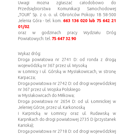
Uwagi można zgłaszać całodobowo do
Przedsiębiorstwa Komunikacji Samochodowej
„TOUR” Sp. z o. o. ul. Obrońców Pokoju 1B 58-500
Jelenia Góra - tel. kom.
663 136 020 lub 75 642 21
01/02
oraz w godzinach pracy Wydziału Dróg
Powiatowych: tel.
75 647 32 90
Wykaz dróg:
Droga powiatowa nr 2741 D: od ronda z drogą
wojewódzką nr 367 przez ul. Wysoką
w Łomnicy i ul. Górską w Mysłakowicach, w stronę
Karpacza;
Droga powiatowa nr 2742 D: od drogi wojewódzkiej
nr 367 przez ul. Wojska Polskiego
w Mysłakowicach do Miłkowa;
Droga powiatowa nr 2654 D: od ul. Łomnickiej w
Jeleniej Górze, przez ul. Karkonoską
i Karpnicką w Łomnicy oraz ul. Rudawską w
Karpnikach do drogi powiatowej 2735 D (przystanek
Karioka);
Droga powiatowa nr 2718 D: od drogi wojewódzkiej