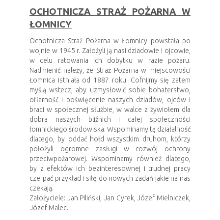
OCHOTNICZA STRAŻ POŻARNA W
ŁOMNICY
Ochotnicza Straż Pożarna w Łomnicy powstała po
wojnie w 1945 r. Założyli ją nasi dziadowie i ojcowie,
w celu ratowania ich dobytku w razie pożaru.
Nadmienić należy, że Straż Pożarna w miejscowości
Łomnica istniała od 1887 roku. Cofnijmy się zatem
myślą wstecz, aby uzmysłowić sobie bohaterstwo,
ofiarność i poświęcenie naszych dziadów, ojców i
braci w społecznej służbie, w walce z żywiołem dla
dobra naszych bliźnich i całej społeczności
łomnickiego środowiska. Wspominamy tą działalność
dlatego, by oddać hołd wszystkim druhom, którzy
położyli ogromne zasługi w rozwój ochrony
przeciwpożarowej. Wspominamy również dlatego,
by z efektów ich bezinteresownej i trudnej pracy
czerpać przykład i siłę do nowych zadań jakie na nas
czekają.
Założyciele: Jan Piliński, Jan Cyrek, Józef Mielniczek,
Józef Malec.