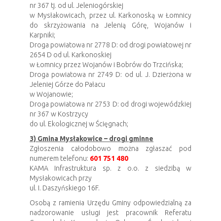
nr 367 tj. od ul. Jeleniogórskiej
w Mysłakowicach, przez ul. Karkonoską w Łomnicy
do skrzyżowania na Jelenią Górę, Wojanów i
Karpniki;
Droga powiatowa nr 2778 D: od drogi powiatowej nr
2654 D od ul. Karkonoskiej
w Łomnicy przez Wojanów i Bobrów do Trzcińska;
Droga powiatowa nr 2749 D: od ul. J. Dzierżona w
Jeleniej Górze do Pałacu
w Wojanowie;
Droga powiatowa nr 2753 D: od drogi wojewódzkiej
nr 367 w Kostrzycy
do ul. Ekologicznej w Ścięgnach;
3) Gmina Mysłakowice – drogi gminne
Zgłoszenia całodobowo można zgłaszać pod
numerem telefonu:
601 751 480
KAMA Infrastruktura sp. z o.o. z siedzibą w
Mysłakowicach przy
ul. I. Daszyńskiego 16F.
Osobą z ramienia Urzędu Gminy odpowiedzialną za
nadzorowanie usługi jest pracownik Referatu