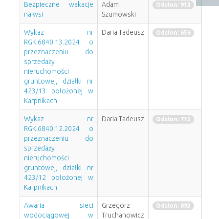
Bezpieczne wakacje
Adam
Odsłon: 913
na wsi
Szumowski
Wykaz nr
Daria Tadeusz
Odsłon: 656
RGK.6840.13.2024 o
przeznaczeniu do
sprzedaży
nieruchomości
gruntowej, działki nr
423/13 położonej w
Karpnikach
Wykaz nr
Daria Tadeusz
Odsłon: 715
RGK.6840.12.2024 o
przeznaczeniu do
sprzedaży
nieruchomości
gruntowej, działki nr
423/12 położonej w
Karpnikach
Awaria sieci
Grzegorz
Odsłon: 893
wodociągowej w
Truchanowicz