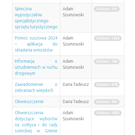
Spłeczna
Adam
Odsłon: 761
wypożyczalnia
Szumowski
specjalistycznego
sprzętu turystycznego
Pomoc suszowa 2024
Adam
Odsłon: 1435
– aplikacja do
Szumowski
składania wniosków
Informacja o
Adam
Odsłon: 780
utrudnieniach w ruchu
Szumowski
drogowym
Zawiadomienie o
Daria Tadeusz
Odsłon: 978
zebraniach wiejskich
Obwieszczenie
Daria Tadeusz
Odsłon: 761
Obwieszczenia
Adam
Odsłon: 1033
dotyczące wyborów
Szumowski
na sołtysa i do rady
sołeckiej w Gminie