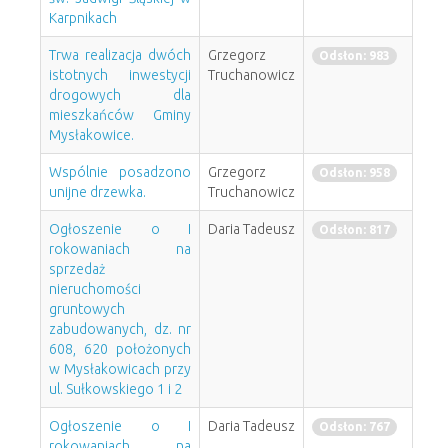
Karpnikach
Trwa realizacja dwóch
Grzegorz
Odsłon: 983
istotnych inwestycji
Truchanowicz
drogowych dla
mieszkańców Gminy
Mysłakowice.
Wspólnie posadzono
Grzegorz
Odsłon: 958
unijne drzewka.
Truchanowicz
Ogłoszenie o I
Daria Tadeusz
Odsłon: 817
rokowaniach na
sprzedaż
nieruchomości
gruntowych
zabudowanych, dz. nr
608, 620 położonych
w Mysłakowicach przy
ul. Sułkowskiego 1 i 2
Ogłoszenie o I
Daria Tadeusz
Odsłon: 767
rokowaniach na