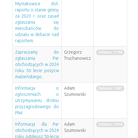
Mysłakowice dot.
raportu o stanie gminy
za 2023 r. oraz zasad
zgłaszania się
mieszkańców do
udziału w debacie nad
raportem.
Zapraszamy do
Grzegorz
Odsłon: 1106
zgłaszania Par
Truchanowicz
obchodzących w 2024
roku 50 lecie pożycia
małżeńskiego.
Informacja o
Adam
Odsłon: 1031
zgłoszeniach o
Szumowski
utrzymywaniu drobiu
przyzagrodowego do
PIW
Informacja dla Par
Adam
Odsłon: 1018
obchodzących w 2024
Szumowski
roku Jubileusz 50-lecia