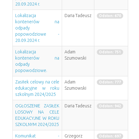
20.09.2024 r.
Lokalizacja
Daria Tadeusz
Odsłon: 670
kontenerów na
odpady
popowodziowe -
20.09.2024 r.
Lokalizacja
Adam
Odsłon: 751
kontenerów na
Szumowski
odpady
popowodziowe.
Zasiłek celowy na cele
Adam
Odsłon: 777
edukacyjne w roku
Szumowski
szkolnym 2024/2025
OGŁOSZENIE ZASIŁEK
Daria Tadeusz
Odsłon: 942
LOSOWY NA CELE
EDUKACYJNE W ROKU
SZKOLNYM 2024/2025
Komunikat -
Grzegorz
Odsłon: 697