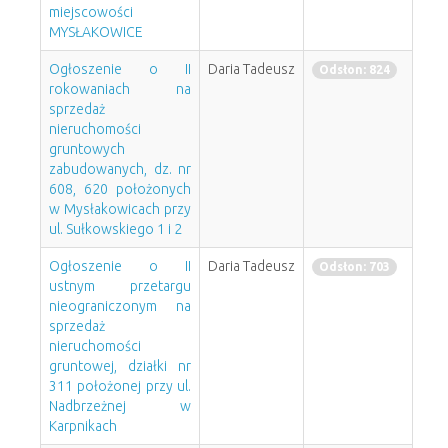
miejscowości
MYSŁAKOWICE
Ogłoszenie o II
Daria Tadeusz
Odsłon: 824
rokowaniach na
sprzedaż
nieruchomości
gruntowych
zabudowanych, dz. nr
608, 620 położonych
w Mysłakowicach przy
ul. Sułkowskiego 1 i 2
Ogłoszenie o II
Daria Tadeusz
Odsłon: 703
ustnym przetargu
nieograniczonym na
sprzedaż
nieruchomości
gruntowej, działki nr
311 położonej przy ul.
Nadbrzeżnej w
Karpnikach