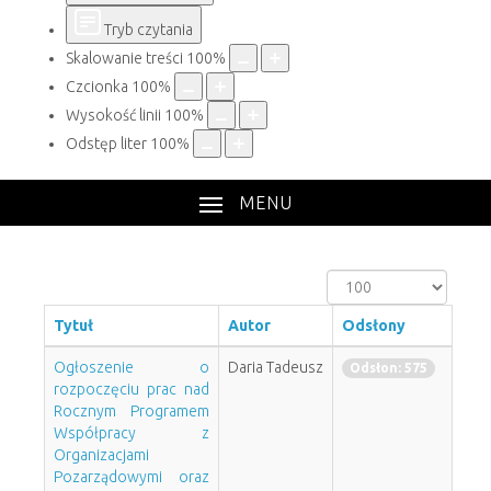
Tryb czytania
Skalowanie treści
100
%
Czcionka
100
%
Wysokość linii
100
%
Odstęp liter
100
%
MENU
Pokaż
#
Tytuł
Autor
Odsłony
Ogłoszenie o
Daria Tadeusz
Odsłon: 575
rozpoczęciu prac nad
Rocznym Programem
Współpracy z
Organizacjami
Pozarządowymi oraz