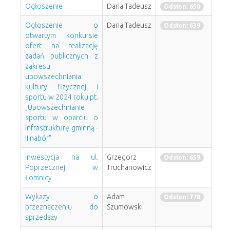
Ogłoszenie
Daria Tadeusz
Odsłon: 650
Ogłoszenie o
Daria Tadeusz
Odsłon: 639
otwartym konkursie
ofert na realizację
zadań publicznych z
zakresu
upowszechniania
kultury fizycznej i
sportu w 2024 roku pt.
„Upowszechnianie
sportu w oparciu o
infrastrukturę gminną -
II nabór"
Inwestycja na ul.
Grzegorz
Odsłon: 659
Poprzecznej w
Truchanowicz
Łomnicy
Wykazy o
Adam
Odsłon: 778
przeznaczeniu do
Szumowski
sprzedaży