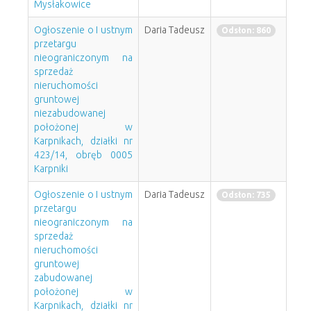
Mysłakowice
Ogłoszenie o I ustnym
Daria Tadeusz
Odsłon: 860
przetargu
nieograniczonym na
sprzedaż
nieruchomości
gruntowej
niezabudowanej
położonej w
Karpnikach, działki nr
423/14, obręb 0005
Karpniki
Ogłoszenie o I ustnym
Daria Tadeusz
Odsłon: 735
przetargu
nieograniczonym na
sprzedaż
nieruchomości
gruntowej
zabudowanej
położonej w
Karpnikach, działki nr