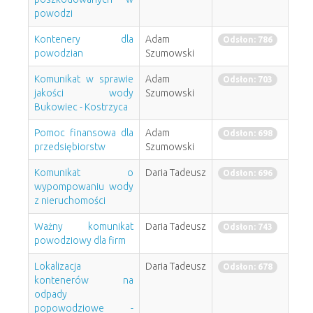
powodzi
Kontenery dla
Adam
Odsłon: 786
powodzian
Szumowski
Komunikat w sprawie
Adam
Odsłon: 703
jakości wody
Szumowski
Bukowiec - Kostrzyca
Pomoc finansowa dla
Adam
Odsłon: 698
przedsiębiorstw
Szumowski
Komunikat o
Daria Tadeusz
Odsłon: 696
wypompowaniu wody
z nieruchomości
Ważny komunikat
Daria Tadeusz
Odsłon: 743
powodziowy dla firm
Lokalizacja
Daria Tadeusz
Odsłon: 678
kontenerów na
odpady
popowodziowe -