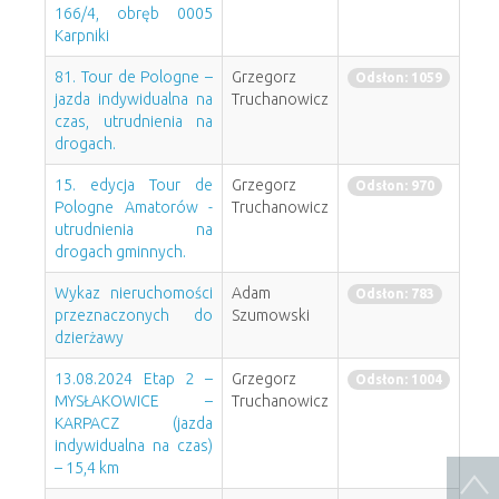
166/4, obręb 0005
Karpniki
81. Tour de Pologne –
Grzegorz
Odsłon: 1059
jazda indywidualna na
Truchanowicz
czas, utrudnienia na
drogach.
15. edycja Tour de
Grzegorz
Odsłon: 970
Pologne Amatorów -
Truchanowicz
utrudnienia na
drogach gminnych.
Wykaz nieruchomości
Adam
Odsłon: 783
przeznaczonych do
Szumowski
dzierżawy
13.08.2024 Etap 2 –
Grzegorz
Odsłon: 1004
MYSŁAKOWICE –
Truchanowicz
KARPACZ (jazda
indywidualna na czas)
– 15,4 km