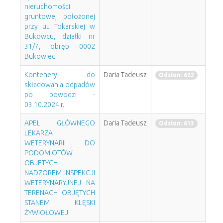
nieruchomości
gruntowej położonej
przy ul. Tokarskiej w
Bukowcu, działki nr
31/7, obręb 0002
Bukowiec
Kontenery do
Daria Tadeusz
Odsłon: 622
składowania odpadów
po powodzi -
03.10.2024 r.
APEL GŁÓWNEGO
Daria Tadeusz
Odsłon: 613
LEKARZA
WETERYNARII DO
PODOMIOTÓW
OBJETYCH
NADZOREM INSPEKCJI
WETERYNARYJNEJ NA
TERENACH OBJĘTYCH
STANEM KLĘSKI
ŻYWIOŁOWEJ