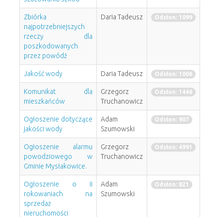
Zbiórka
Daria Tadeusz
Odsłon: 1099
najpotrzebniejszych
rzeczy dla
poszkodowanych
przez powódź
Jakość wody
Daria Tadeusz
Odsłon: 1006
Komunikat dla
Grzegorz
Odsłon: 1446
mieszkańców
Truchanowicz
Ogłoszenie dotyczące
Adam
Odsłon: 907
jakości wody
Szumowski
Ogłoszenie alarmu
Grzegorz
Odsłon: 4991
powodziowego w
Truchanowicz
Gminie Mysłakowice.
Ogłoszenie o II
Adam
Odsłon: 821
rokowaniach na
Szumowski
sprzedaż
nieruchomości