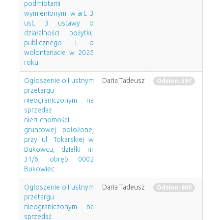
podmiotami
wymienionymi w art. 3
ust. 3 ustawy o
działalności pożytku
publicznego i o
wolontariacie w 2025
roku
Ogłoszenie o I ustnym
Daria Tadeusz
Odsłon: 597
przetargu
nieograniczonym na
sprzedaż
nieruchomości
gruntowej położonej
przy ul. Tokarskiej w
Bukowcu, działki nr
31/6, obręb 0002
Bukowiec
Ogłoszenie o I ustnym
Daria Tadeusz
Odsłon: 600
przetargu
nieograniczonym na
sprzedaż