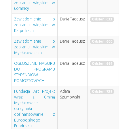
zebraniu wiejskim w
Łomnicy
Zawiadomienie o
Daria Tadeusz
Odsłon: 633
zebraniu wiejskim w
Karpnikach
Zawiadomienie o
Daria Tadeusz
Odsłon: 600
zebraniu wiejskim w
Mysłakowicach
OGŁOSZENIE NABORU
Daria Tadeusz
Odsłon: 664
DO PROGRAMU
STYPENDIÓW
POMOSTOWYCH
Fundacja Art Projekt
Adam
Odsłon: 739
wraz z Gminą
Szumowski
Mysłakowice
otrzymała
dofinansowanie z
Europejskiego
Funduszu