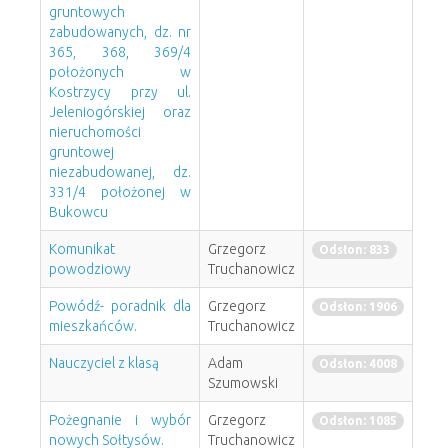
gruntowych
zabudowanych, dz. nr
365, 368, 369/4
położonych w
Kostrzycy przy ul.
Jeleniogórskiej oraz
nieruchomości
gruntowej
niezabudowanej, dz.
331/4 położonej w
Bukowcu
Komunikat
Grzegorz
Odsłon: 833
powodziowy
Truchanowicz
Powódź- poradnik dla
Grzegorz
Odsłon: 1906
mieszkańców.
Truchanowicz
Nauczyciel z klasą
Adam
Odsłon: 4008
Szumowski
Pożegnanie i wybór
Grzegorz
Odsłon: 1085
nowych Sołtysów.
Truchanowicz