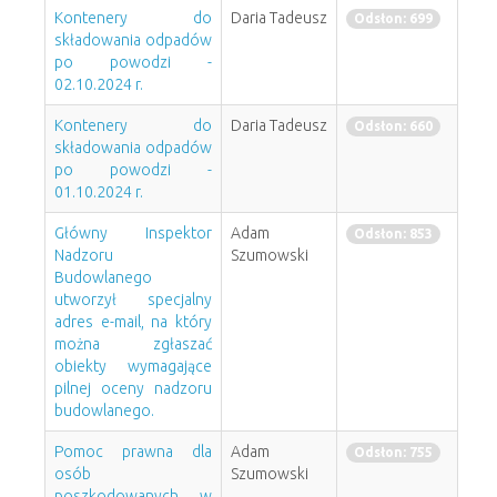
Kontenery do
Daria Tadeusz
Odsłon: 699
składowania odpadów
po powodzi -
02.10.2024 r.
Kontenery do
Daria Tadeusz
Odsłon: 660
składowania odpadów
po powodzi -
01.10.2024 r.
Główny Inspektor
Adam
Odsłon: 853
Nadzoru
Szumowski
Budowlanego
utworzył specjalny
adres e-mail, na który
można zgłaszać
obiekty wymagające
pilnej oceny nadzoru
budowlanego.
Pomoc prawna dla
Adam
Odsłon: 755
osób
Szumowski
poszkodowanych w