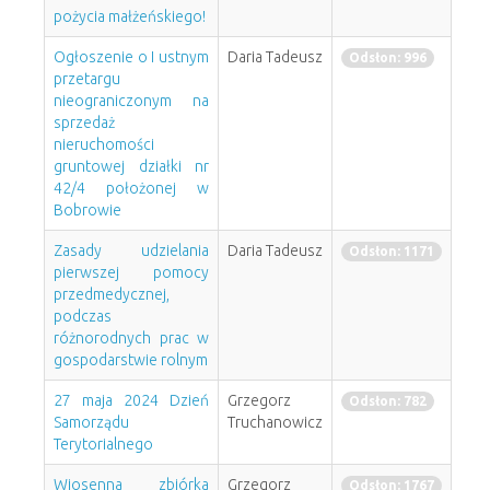
pożycia małżeńskiego!
Ogłoszenie o I ustnym
Daria Tadeusz
Odsłon: 996
przetargu
nieograniczonym na
sprzedaż
nieruchomości
gruntowej działki nr
42/4 położonej w
Bobrowie
Zasady udzielania
Daria Tadeusz
Odsłon: 1171
pierwszej pomocy
przedmedycznej,
podczas
różnorodnych prac w
gospodarstwie rolnym
27 maja 2024 Dzień
Grzegorz
Odsłon: 782
Samorządu
Truchanowicz
Terytorialnego
Wiosenna zbiórka
Grzegorz
Odsłon: 1767