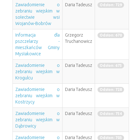
Zawiadomienie o
Daria Tadeusz
Odsłon: 729
zebraniu wiejskim w
sołectwie wsi
Wojanów-Bobrów
Informacja dla
Grzegorz
Odsłon: 670
pszczelarzy -
Truchanowicz
mieszkańców Gminy
Mysłakowice
Zawiadomienie o
Daria Tadeusz
Odsłon: 675
zebraniu wiejskim w
Krogulcu
Zawiadomienie o
Daria Tadeusz
Odsłon: 728
zebraniu wiejskim w
Kostrzycy
Zawiadomienie o
Daria Tadeusz
Odsłon: 754
zebraniu wiejskim w
Dąbrowicy
Zawiadomienie o
Daria Tadeusz
Odsłon: 703