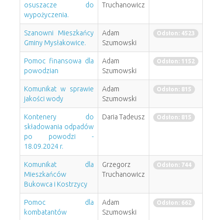
osuszacze do
Truchanowicz
wypożyczenia.
Szanowni Mieszkańcy
Adam
Odsłon: 4523
Gminy Mysłakowice.
Szumowski
Pomoc finansowa dla
Adam
Odsłon: 1152
powodzian
Szumowski
Komunikat w sprawie
Adam
Odsłon: 815
jakości wody
Szumowski
Kontenery do
Daria Tadeusz
Odsłon: 815
składowania odpadów
po powodzi -
18.09.2024 r.
Komunikat dla
Grzegorz
Odsłon: 744
Mieszkańców
Truchanowicz
Bukowca i Kostrzycy
Pomoc dla
Adam
Odsłon: 662
kombatantów
Szumowski