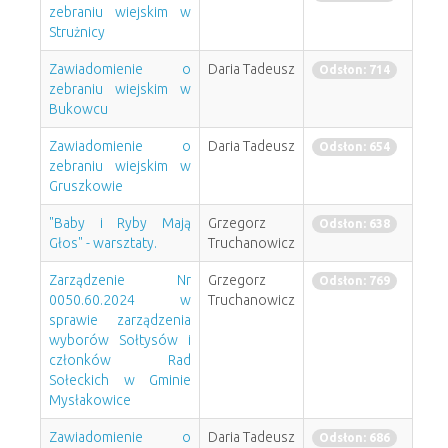
zebraniu wiejskim w
Strużnicy
Zawiadomienie o
Daria Tadeusz
Odsłon: 714
zebraniu wiejskim w
Bukowcu
Zawiadomienie o
Daria Tadeusz
Odsłon: 654
zebraniu wiejskim w
Gruszkowie
"Baby i Ryby Mają
Grzegorz
Odsłon: 638
Głos" - warsztaty.
Truchanowicz
Zarządzenie Nr
Grzegorz
Odsłon: 769
0050.60.2024 w
Truchanowicz
sprawie zarządzenia
wyborów Sołtysów i
członków Rad
Sołeckich w Gminie
Mysłakowice
Zawiadomienie o
Daria Tadeusz
Odsłon: 686