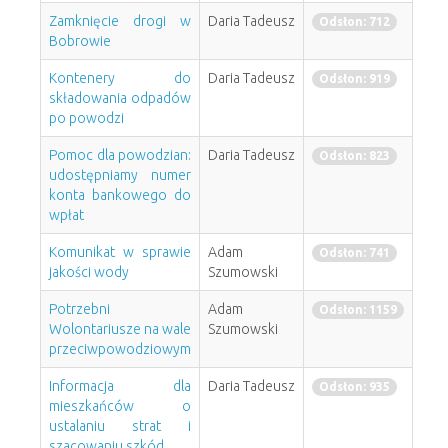
Zamknięcie drogi w
Daria Tadeusz
Odsłon: 712
Bobrowie
Kontenery do
Daria Tadeusz
Odsłon: 919
składowania odpadów
po powodzi
Pomoc dla powodzian:
Daria Tadeusz
Odsłon: 823
udostępniamy numer
konta bankowego do
wpłat
Komunikat w sprawie
Adam
Odsłon: 741
jakości wody
Szumowski
Potrzebni
Adam
Odsłon: 1159
Wolontariusze na wale
Szumowski
przeciwpowodziowym
Informacja dla
Daria Tadeusz
Odsłon: 935
mieszkańców o
ustalaniu strat i
szacowaniu szkód