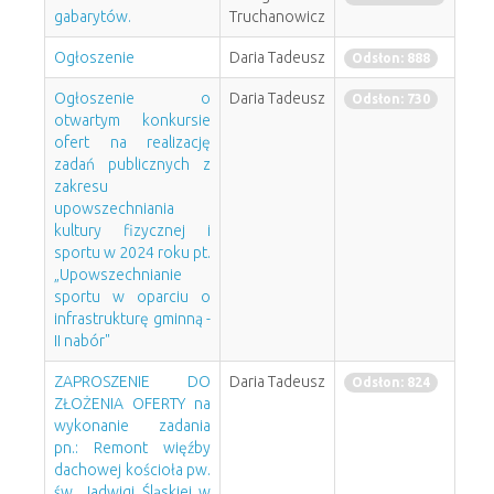
gabarytów.
Truchanowicz
Ogłoszenie
Daria Tadeusz
Odsłon: 888
Ogłoszenie o
Daria Tadeusz
Odsłon: 730
otwartym konkursie
ofert na realizację
zadań publicznych z
zakresu
upowszechniania
kultury fizycznej i
sportu w 2024 roku pt.
„Upowszechnianie
sportu w oparciu o
infrastrukturę gminną -
II nabór"
ZAPROSZENIE DO
Daria Tadeusz
Odsłon: 824
ZŁOŻENIA OFERTY na
wykonanie zadania
pn.: Remont więźby
dachowej kościoła pw.
św. Jadwigi Śląskiej w