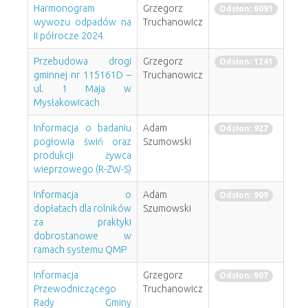
Harmonogram
Grzegorz
Odsłon: 6091
wywozu odpadów na
Truchanowicz
II półrocze 2024
Przebudowa drogi
Grzegorz
Odsłon: 1241
gminnej nr 115161D –
Truchanowicz
ul. 1 Maja w
Mysłakowicach
Informacja o badaniu
Adam
Odsłon: 927
pogłowia świń oraz
Szumowski
produkcji żywca
wieprzowego (R-ZW-S)
Informacja o
Adam
Odsłon: 909
dopłatach dla rolników
Szumowski
za praktyki
dobrostanowe w
ramach systemu QMP
Informacja
Grzegorz
Odsłon: 907
Przewodniczącego
Truchanowicz
Rady Gminy