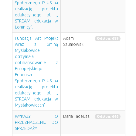
Społecznego PLUS na
realizację projektu
edukacyjnego pt. „
STREAM edukacja w
Łomnicy”.
Fundacja Art Projekt
Adam
Odsłon: 689
wraz z Gminą
Szumowski
Mysłakowice
otrzymała
dofinansowanie z
Europejskiego
Funduszu
Społecznego PLUS na
realizację projektu
edukacyjnego pt. „
STREAM edukacja w
Mysłakowicach”.
WYKAZY O
Daria Tadeusz
Odsłon: 646
PRZEZNACZENIU DO
SPRZEDAŻY