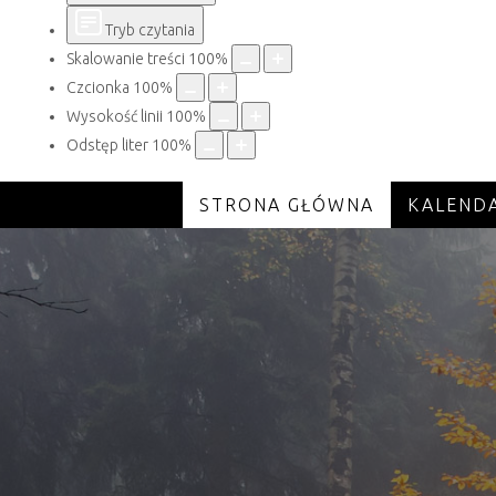
Tryb czytania
Skalowanie treści
100
%
Czcionka
100
%
Wysokość linii
100
%
Odstęp liter
100
%
STRONA GŁÓWNA
KALEND