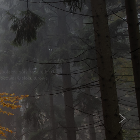
„potężne góry na południu i
narodowe i wielokulturowe