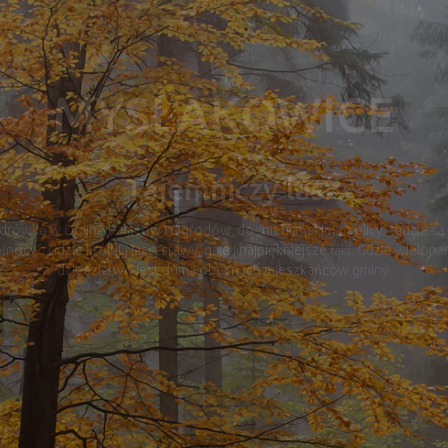
Mysłakowice
Dolina Pałaców i Ogrodów
ówkę w Dolinę Pałaców i Ogrodów, do „niebiańskiej okolicy”, gdzie są 
łnocy”. Gdzie królują lasy, stawy, gaje i najpiękniejsze łąki. Gdzie wielo
dziedzictwo jest dumą obecnych mieszkańców gminy.