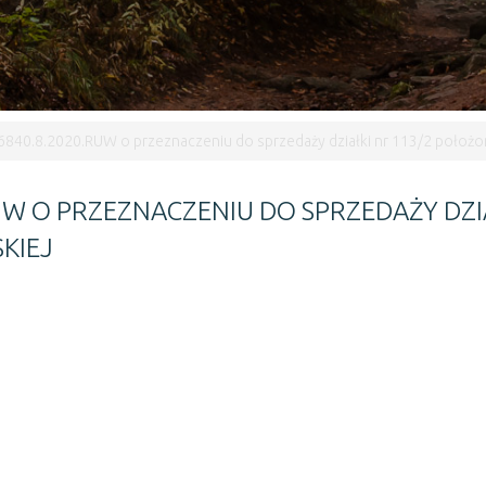
840.8.2020.RUW o przeznaczeniu do sprzedaży działki nr 113/2 położon
UW O PRZEZNACZENIU DO SPRZEDAŻY DZI
KIEJ