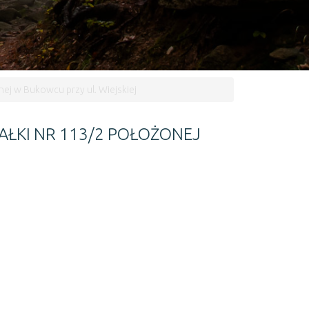
ej w Bukowcu przy ul. Wiejskiej
AŁKI NR 113/2 POŁOŻONEJ
Następny artykuł