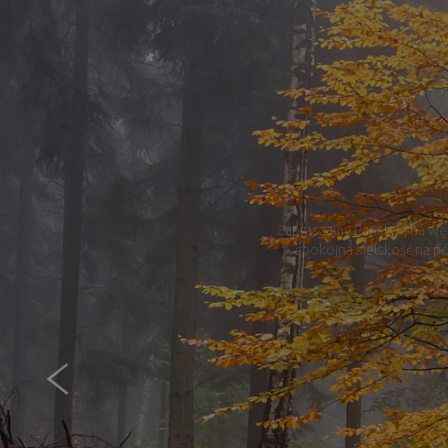
Zapraszamy Państwa na wędr
spokojna sielskość na pó