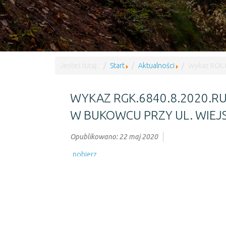
Jesteś tutaj:
Start
Aktualności
Wykaz RGK.6
WYKAZ RGK.6840.8.2020.R
W BUKOWCU PRZY UL. WIEJS
Opublikowano: 22 maj 2020
pobierz
Poprzedni artykuł