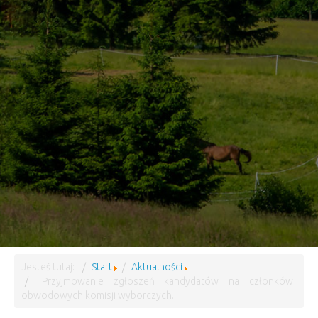
Jesteś tutaj:
Start
Aktualności
Przyjmowanie zgłoszeń kandydatów na członków
obwodowych komisji wyborczych.