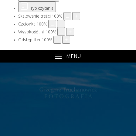
Tryb czytania
Skalowanie treści
100
%
Czcionka
100
%
Wysokość linii
100
%
Odstęp liter
100
%
MENU