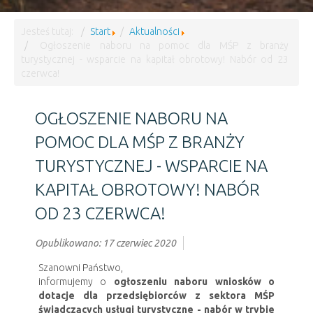
Jesteś tutaj:
Start
Aktualności
Ogłoszenie naboru na pomoc dla MŚP z branży
turystycznej - wsparcie na kapitał obrotowy! Nabór od 23
czerwca!
OGŁOSZENIE NABORU NA
POMOC DLA MŚP Z BRANŻY
TURYSTYCZNEJ - WSPARCIE NA
KAPITAŁ OBROTOWY! NABÓR
OD 23 CZERWCA!
Opublikowano: 17 czerwiec 2020
Szanowni Państwo,
informujemy o
ogłoszeniu naboru wniosków o
dotacje dla przedsiębiorców z sektora MŚP
świadczących usługi turystyczne - nabór w trybie