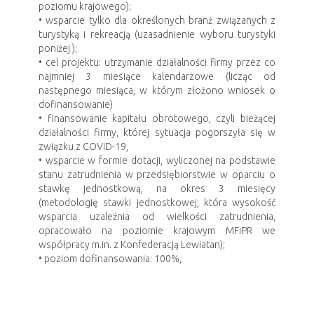
poziomu krajowego);
• wsparcie tylko dla określonych branż związanych z
turystyką i rekreacją (uzasadnienie wyboru turystyki
poniżej );
• cel projektu: utrzymanie działalności firmy przez co
najmniej 3 miesiące kalendarzowe (licząc od
następnego miesiąca, w którym złożono wniosek o
dofinansowanie)
• finansowanie kapitału obrotowego, czyli bieżącej
działalności firmy, której sytuacja pogorszyła się w
związku z COVID-19,
• wsparcie w formie dotacji, wyliczonej na podstawie
stanu zatrudnienia w przedsiębiorstwie w oparciu o
stawkę jednostkową, na okres 3 miesięcy
(metodologię stawki jednostkowej, która wysokość
wsparcia uzależnia od wielkości zatrudnienia,
opracowało na poziomie krajowym MFiPR we
współpracy m.in. z Konfederacją Lewiatan);
• poziom dofinansowania: 100%,
• pomoc udzielana na podstawie rozporządzenia
Ministra Funduszy i Polityki Regionalnej z dnia 28
kwietnia 2020 r. w sprawie udzielania pomocy w