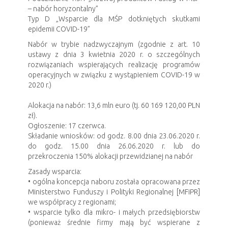
– nabór horyzontalny”
Typ D „Wsparcie dla MŚP dotkniętych skutkami
epidemii COVID-19”
Nabór w trybie nadzwyczajnym (zgodnie z art. 10
ustawy z dnia 3 kwietnia 2020 r. o szczególnych
rozwiązaniach wspierających realizację programów
operacyjnych w związku z wystąpieniem COVID-19 w
2020 r.)
Alokacja na nabór: 13,6 mln euro (tj. 60 169 120,00 PLN
zł).
Ogłoszenie: 17 czerwca.
Składanie wniosków: od godz. 8.00 dnia 23.06.2020 r.
do godz. 15.00 dnia 26.06.2020 r. lub do
przekroczenia 150% alokacji przewidzianej na nabór
Zasady wsparcia:
• ogólna koncepcja naboru została opracowana przez
Ministerstwo Funduszy i Polityki Regionalnej [MFiPR]
we współpracy z regionami;
• wsparcie tylko dla mikro- i małych przedsiębiorstw
(ponieważ średnie firmy mają być wspierane z