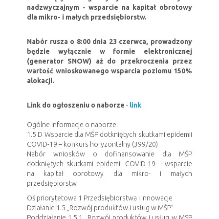
nadzwyczajnym - wsparcie na kapitał obrotowy
dla mikro- i małych przedsiębiorstw.
Nabór rusza o 8:00 dnia 23 czerwca, prowadzony
będzie wyłącznie w formie elektronicznej
(generator SNOW) aż do przekroczenia przez
wartość wnioskowanego wsparcia poziomu 150%
alokacji.
Link do ogłoszeniu o naborze
-
link
Ogólne informacje o naborze:
1.5 D Wsparcie dla MŚP dotkniętych skutkami epidemii
COVID-19 – konkurs horyzontalny (399/20)
Nabór wniosków o dofinansowanie dla MŚP
dotkniętych skutkami epidemii COVID-19 – wsparcie
na kapitał obrotowy dla mikro- i małych
przedsiębiorstw
Oś priorytetowa 1 Przedsiębiorstwa i innowacje
Działanie 1.5 „Rozwój produktów i usług w MŚP”
Poddziałanie 1.5.1 „Rozwój produktów i usług w MSP