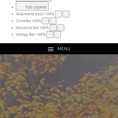
Tryb czytania
Skalowanie treści
100
%
Czcionka
100
%
Wysokość linii
100
%
Odstęp liter
100
%
MENU