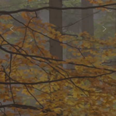
Mysłakowice
Dolina Pałaców i Ogrodów
Zapraszamy Państwa na wędrówkę w Dolinę Pałaców i
Ogrodów, do „niebiańskiej okolicy”, gdzie są „potężne góry na
południu i spokojna sielskość na północy”. Gdzie królują lasy,
stawy, gaje i najpiękniejsze łąki. Gdzie wielonarodowe i
wielokulturowe dziedzictwo jest dumą obecnych mieszkańców
gminy.
WIĘCEJ