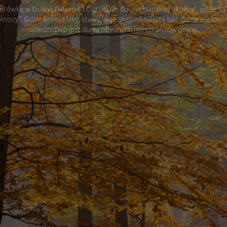
Mysłakowice
Dolina Pałaców i Ogrodów
ówkę w Dolinę Pałaców i Ogrodów, do „niebiańskiej okolicy”, gdzie są 
łnocy”. Gdzie królują lasy, stawy, gaje i najpiękniejsze łąki. Gdzie wielo
dziedzictwo jest dumą obecnych mieszkańców gminy.
WIĘCEJ