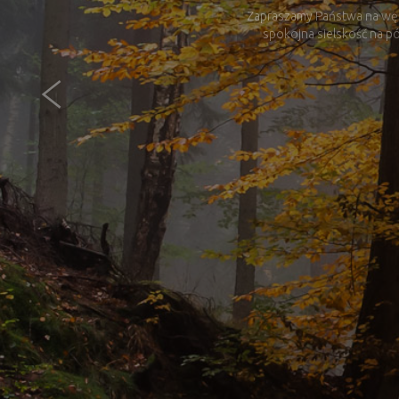
Zapraszamy Państwa na wędr
spokojna sielskość na pó