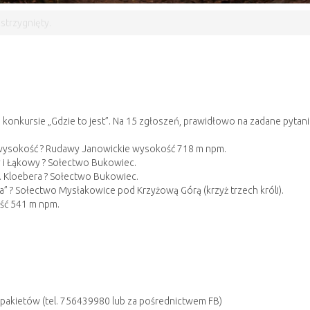
strzygnięty.
.
onkursie „Gdzie to jest”. Na 15 zgłoszeń, prawidłowo na zadane pytani
ma wysokość ? Rudawy Janowickie wysokość 718 m npm.
ty i Łąkowy ? Sołectwo Bukowiec.
m. Kloebera ? Sołectwo Bukowiec.
a” ? Sołectwo Mysłakowice pod Krzyżową Górą (krzyż trzech króli).
ść 541 m npm.
pakietów (tel. 756439980 lub za pośrednictwem FB)