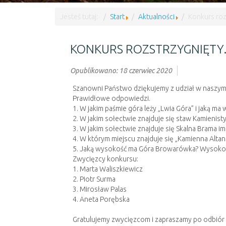
Jesteś tutaj:
Start
Aktualności
Konkurs roz
KONKURS ROZSTRZYGNIĘTY
Opublikowano: 18 czerwiec 2020
Szanowni Państwo dziękujemy z udział w naszym k
Prawidłowe odpowiedzi.
1. W jakim paśmie góra leży „Lwia Góra” i jaką 
2. W jakim sołectwie znajduje się staw Kamienis
3. W jakim sołectwie znajduje się Skalna Brama i
4. W którym miejscu znajduje się „Kamienna Altan
5. Jaką wysokość ma Góra Browarówka? Wysoko
Zwycięzcy konkursu:
1. Marta Waliszkiewicz
2. Piotr Surma
3. Mirosław Palas
4. Aneta Porębska
Gratulujemy zwycięzcom i zapraszamy po odbiór 