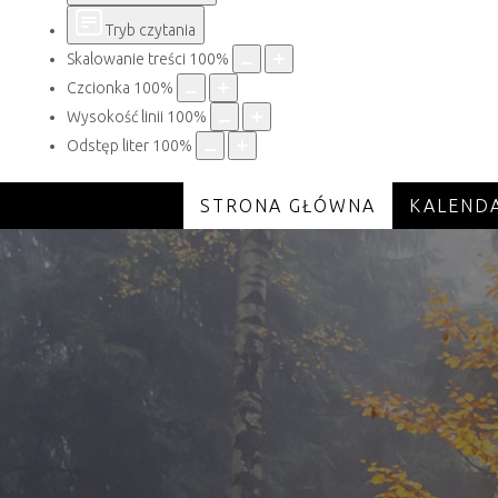
Tryb czytania
Skalowanie treści
100
%
Czcionka
100
%
Wysokość linii
100
%
Odstęp liter
100
%
STRONA GŁÓWNA
KALEND