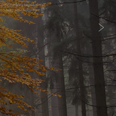
„potężne góry na południu i
narodowe i wielokulturowe