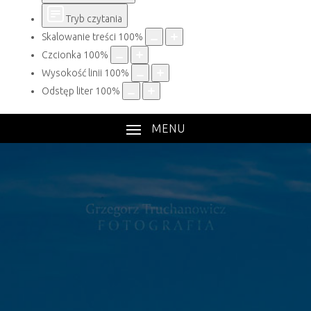
Tryb czytania
Skalowanie treści
100
%
Czcionka
100
%
Wysokość linii
100
%
Odstęp liter
100
%
MENU