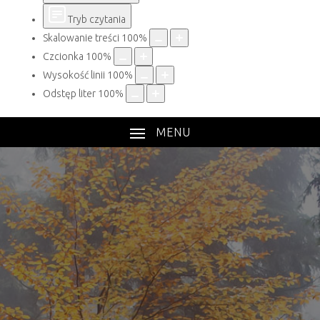
Tryb czytania
Skalowanie treści
100
%
Czcionka
100
%
Wysokość linii
100
%
Odstęp liter
100
%
MENU