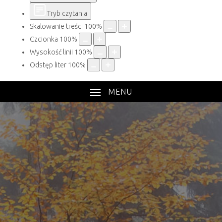
Tryb czytania
Skalowanie treści
100
%
Czcionka
100
%
Wysokość linii
100
%
Odstęp liter
100
%
MENU