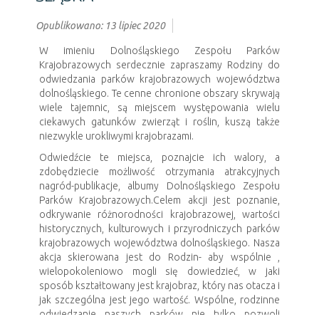
Opublikowano: 13 lipiec 2020
W imieniu Dolnośląskiego Zespołu Parków
Krajobrazowych serdecznie zapraszamy Rodziny do
odwiedzania parków krajobrazowych województwa
dolnośląskiego. Te cenne chronione obszary skrywają
wiele tajemnic, są miejscem występowania wielu
ciekawych gatunków zwierząt i roślin, kuszą także
niezwykle urokliwymi krajobrazami.
Odwiedźcie te miejsca, poznajcie ich walory, a
zdobędziecie możliwość otrzymania atrakcyjnych
nagród-publikacje, albumy Dolnośląskiego Zespołu
Parków Krajobrazowych.Celem akcji jest poznanie,
odkrywanie różnorodności krajobrazowej, wartości
historycznych, kulturowych i przyrodniczych parków
krajobrazowych województwa dolnośląskiego. Nasza
akcja skierowana jest do Rodzin- aby wspólnie ,
wielopokoleniowo mogli się dowiedzieć, w jaki
sposób kształtowany jest krajobraz, który nas otacza i
jak szczególna jest jego wartość. Wspólne, rodzinne
odwiedzanie naszych parków nie tylko pozwoli