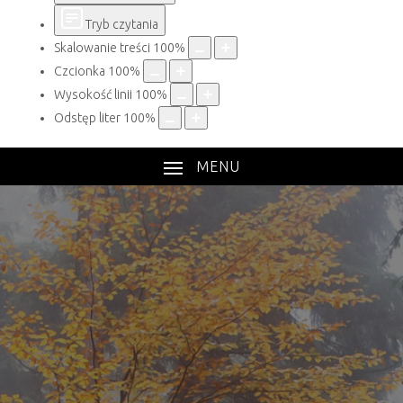
Tryb czytania
Skalowanie treści
100
%
Czcionka
100
%
Wysokość linii
100
%
Odstęp liter
100
%
MENU