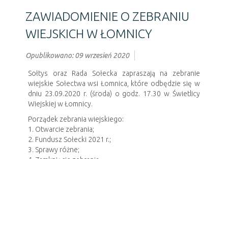
ZAWIADOMIENIE O ZEBRANIU
WIEJSKICH W ŁOMNICY
Opublikowano: 09 wrzesień 2020
Sołtys oraz Rada Sołecka zapraszają na zebranie
wiejskie Sołectwa wsi Łomnica, które odbędzie się w
dniu 23.09.2020 r. (środa) o godz. 17.30 w Świetlicy
Wiejskiej w Łomnicy.
Porządek zebrania wiejskiego:
1. Otwarcie zebrania;
2. Fundusz Sołecki 2021 r.;
3. Sprawy różne;
4. Zamknięcie zebrania.
Sołtys i Rada Sołecka
Poprzedni artykuł
Następny artykuł