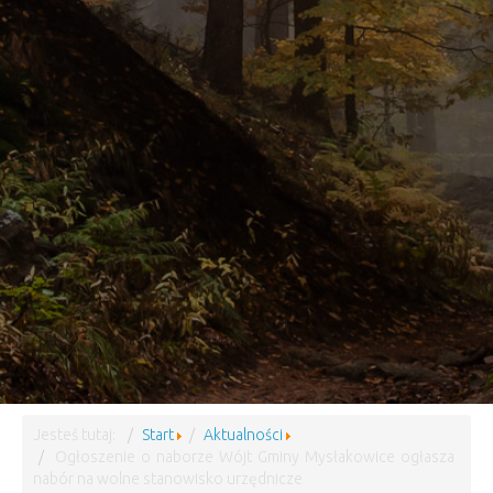
Jesteś tutaj:
Start
Aktualności
Ogłoszenie o naborze Wójt Gminy Mysłakowice ogłasza
nabór na wolne stanowisko urzędnicze