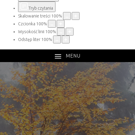
Tryb czytania
Skalowanie treści
100
%
Czcionka
100
%
Wysokość linii
100
%
Odstęp liter
100
%
MENU