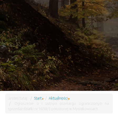
Jesteś tutaj:
Start
Aktualności
Ogłoszenie o I ustnym przetargu ograniczonym na
sprzedaż działki nr 1058/5 położonej w Mysłakowicach