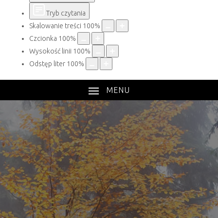
Tryb czytania
Skalowanie treści
100
%
Czcionka
100
%
Wysokość linii
100
%
Odstęp liter
100
%
MENU