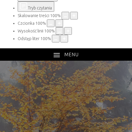
Tryb czytania
Skalowanie treści
100
%
Czcionka
100
%
Wysokość linii
100
%
Odstęp liter
100
%
MENU