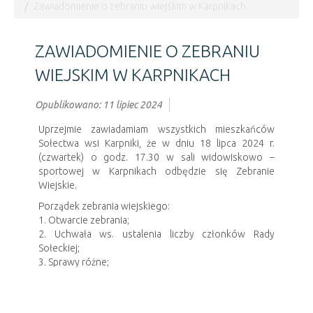
Zawiadomienie o zebraniu wiejskim w Karpnikach
ZAWIADOMIENIE O ZEBRANIU
WIEJSKIM W KARPNIKACH
Opublikowano: 11 lipiec 2024
Uprzejmie zawiadamiam wszystkich mieszkańców
Sołectwa wsi Karpniki, że w dniu 18 lipca 2024 r.
(czwartek) o godz. 17.30 w sali widowiskowo –
sportowej w Karpnikach odbędzie się Zebranie
Wiejskie.
Porządek zebrania wiejskiego:
1. Otwarcie zebrania;
2. Uchwała ws. ustalenia liczby członków Rady
Sołeckiej;
3. Sprawy różne;
4. Zamknięcie zebrania.
Sołtys wsi
Karpniki